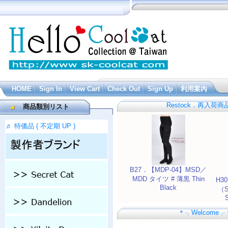
HOME
Sign In
View Cart
Check Out
Sign Up
利用案內
Restock．再入荷
商品類別リスト
♬ 特価品 ( 不定期 UP )
B27．【MDP-04】MSD／
MDD タイツ # 薄黒 Thin
H3
Black
（S
＊╮Welcome╭