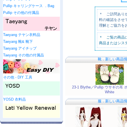
Pullip キャリングケース ．Bag
Pullip その他の付属品
＊ ご訪問あり
料の確認をさせ
理解とご協力を
Taeyang テヤン衣料品
＊ ご覧の商品
Taeyang 靴& 靴下
商品またはシス
Taeyang アイチップ
Taeyang その他の付属品
靴．新しい商品
その他 - DIY 工具
23-1 Blythe／Pullip ウサギの
White
YOSD 衣料品
服．新しい商品