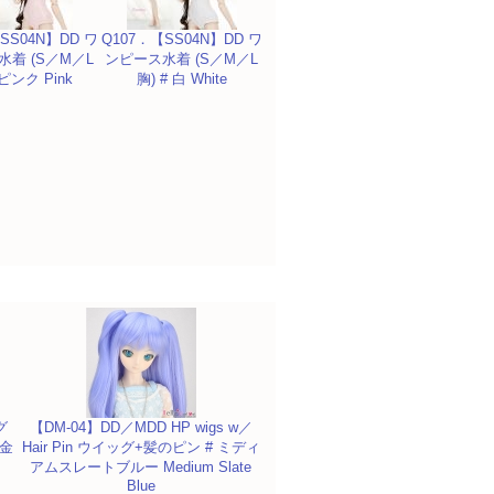
SS04N】DD ワ
Q107．【SS04N】DD ワ
着 (S／M／L
ンピース水着 (S／M／L
 ピンク Pink
胸) # 白 White
グ
【DM-04】DD／MDD HP wigs w／
混金
Hair Pin ウイッグ+髪のピン # ミディ
アムスレートブルー Medium Slate
Blue