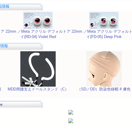
商品情報
トア
22mm ／Meta アクリル デフォルトア
22mm ／Meta アクリル デフォル
イ(RD-04) Violet Red
イ(FD-05) Deep Pink
品情報
頭
MDD用腰支えドールスタンド（C）
（SD／DD）防染色移帽 # 膚色
le