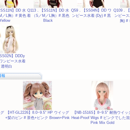
SS11N】DD 水
Q113．【SS11N】DD 水
Q59．【SS04N】DD ワ
Q109．【
M／L胸）# 黄色
着 （S／M／L胸）# 黒色
ンピース水着 (Dy) # 黒
ンピース水
Yellow
Black
胸) #
SS02N】DDDy
ワンピース水着
# 透明白
情報
ッグ
【HT-GL2226】8.0~9.5" HP ウイッグ
【NB-1516S】8~9.5" 耐熱ウイッ
+髪のピン # 茶色+ピンク Brown+Pink
Heat-Proof Wigs # ピンクでした
Pink Mix Gold