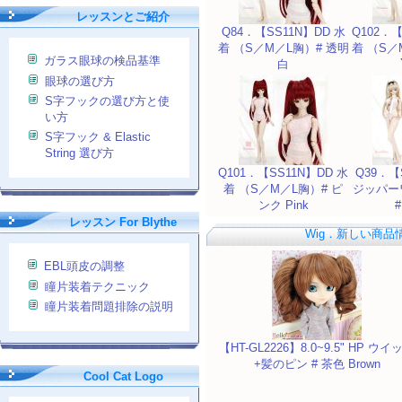
レッスンとご紹介
Q84．【SS11N】DD 水
Q102．【
着 （S／M／L胸）# 透明
着 （S／
ガラス眼球の検品基準
白
眼球の選び方
S字フックの選び方と使
い方
S字フック & Elastic
String 選び方
Q101．【SS11N】DD 水
Q39．【
着 （S／M／L胸）# ピ
ジッパー
ンク Pink
レッスン For Blythe
Wig．新しい商品
EBL頭皮の調整
瞳片装着テクニック
瞳片装着問題排除の説明
【HT-GL2226】8.0~9.5" HP ウイ
+髪のピン # 茶色 Brown
Cool Cat Logo