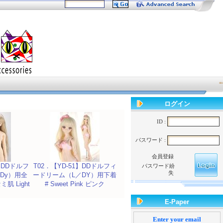
=^.^=
ログイン
ID :
パスワード :
会員登録
7】DDドルフ
T02．【YD-51】DDドルフィ
パスワード紛
失
 Dy）用全
ードリーム（L／DY）用下着
肌 Light
# Sweet Pink ピンク
E-Paper
Enter your email