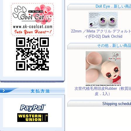
Doll Eye．新しい
22mm ／Meta アクリル デフォル
イ(FD-02) Dark Orchid
その他．新しい商
次世代植毛用頭皮Rubber（軟質
支 払 方 法
皮．1入）
Shipping schedu