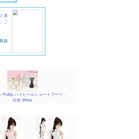
と送
。ご
取扱
ythe／Pullip ハイヒールショートブーツ．
白色 White