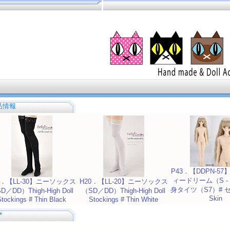
商品情報
P43．【DDPN-5
ィードリーム（S -
0．【LL-30】ニーソックス
H20．【LL-20】ニーソックス
身タイツ（S7）# セミ
D／DD）Thigh-High Doll
（SD／DD）Thigh-High Doll
Skin
Stockings # Thin Black
Stockings # Thin White
＊