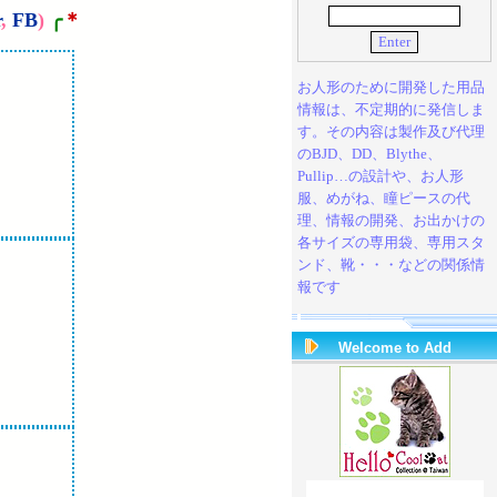
r
,
FB
)
╭
＊
お人形のために開発した用品
情報は、不定期的に発信しま
す。その内容は製作及び代理
の
BJD
、
DD
、
Blythe
、
Pullip
…の設計や、お人形
服、めがね、瞳ピースの代
理、情報の開発、お出かけの
各サイズの専用袋、専用スタ
ンド、靴・・・などの関係情
報です
Welcome to Add