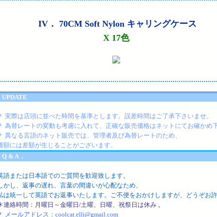
IV
． 70CM Soft Nylon キャリングケース
X 17色
UPDATE
＊ 実際は店頭に並べた時間を基準とします。誤差時間はご了承下さいませ。
＊ 為替レートの変動も考慮に入れて、正確な販売価格はネットにてお確かめ
＊ 異なる言語のネット販売では、管理者及び為替レートのため、
価額には差額が生じることがございます。
Q & A．
英語または日本語でのご質問を歓迎致します。
しかし、返事の遅れ、言葉の間違いが心配なため、
私は統一して英語でお返事いたします。ご不便をおかけしますが、どうぞお
＊
連絡時間：
月曜日～金曜日
/
土曜、日曜、祝祭日は休み 。
＊ メールアドレス：
coolcat.
elli
@gmail.com