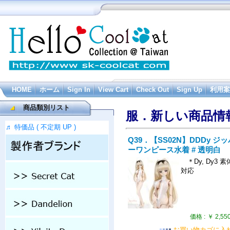
HOME
ホーム
Sign In
View Cart
Check Out
Sign Up
利用案
商品類別リスト
服．新しい商品情
♬ 特価品 ( 不定期 UP )
Q39．【SS02N】DDDy ジッ
ーワンピース水着 # 透明白
＊Dy, Dy3 素
対応
価格 :
￥ 2,55
お買い物カゴに入