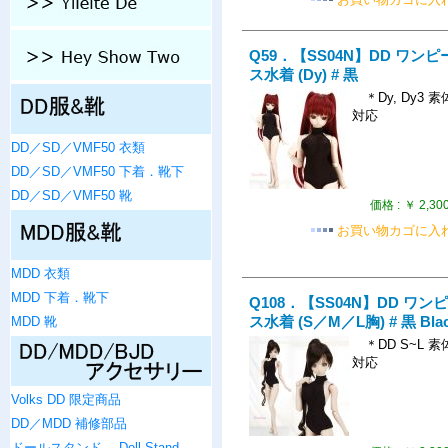
Q59．【SS04N】DD ワンピ
ス水着 (Dy) # 黒
＊Dy, Dy3 素
対応
DD／SD／VMF50 衣類
DD／SD／VMF50 下着．靴下
DD／SD／VMF50 靴
価格 :
￥ 2,30
お買い物カゴに入
MDD 衣類
MDD 下着．靴下
Q108．【SS04N】DD ワン
MDD 靴
ス水着 (S／M／L胸) # 黒 Bla
＊DD S~L 素
対応
Volks DD 限定商品
DD／MDD 補修部品
ドールスタンド ．Doll Stand