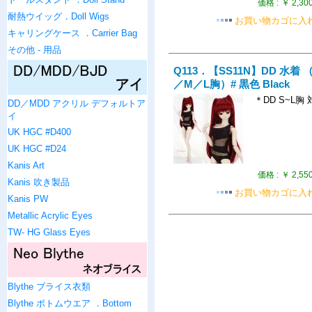
価格 :
￥ 2,30
耐熱ウイッグ．Doll Wigs
お買い物カゴに入
キャリングケース ．Carrier Bag
その他 - 用品
Q113．【SS11N】DD 水着 
／M／L胸）# 黒色 Black
＊DD S~L胸 
DD／MDD アクリル デフォルトア
イ
UK HGC #D400
UK HGC #D24
Kanis Art
価格 :
￥ 2,55
Kanis 吹き製品
お買い物カゴに入
Kanis PW
Metallic Acrylic Eyes
TW- HG Glass Eyes
Blythe ブライス衣類
Blythe ボトムウエア ．Bottom