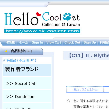
HOME
ホーム
Sign In
View Cart
Check Out
Sign Up
利用案
商品類別リスト
【C11】II．Blythe
♬ 特価品 ( 不定期 UP )
Size：3.5 x 2.0 cm
◇ 色に関する表現は人によ
実物を基準としておりま