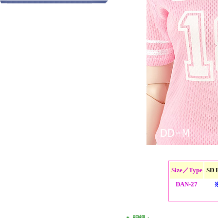
Size／Type
SD 
DAN-27