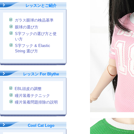
レッスンとご紹介
ガラス眼球の検品基準
眼球の選び方
S字フックの選び方と使
い方
S字フック & Elastic
String 選び方
レッスン For Blythe
EBL頭皮の調整
瞳片装着テクニック
瞳片装着問題排除の説明
Cool Cat Logo