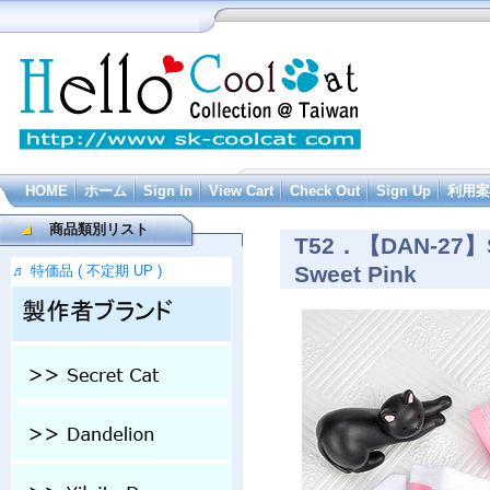
HOME
ホーム
Sign In
View Cart
Check Out
Sign Up
利用案
商品類別リスト
T52．【DAN-27
Sweet Pink
♬ 特価品 ( 不定期 UP )