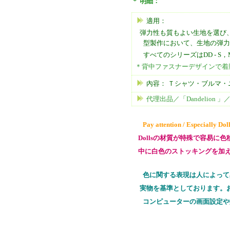
＊
明細
：
適用：
弾力性も質もよい生地を選び、
型製作において、生地の弾力
すべてのシリーズはDD - S，M
＊背中ファスナーデザインで着
內容：
Ｔシャツ・ブルマ・
代理出品／「Dandelion 」／Ma
Pay attention / Especially Do
Dollsの材質が特殊で容易に
中に白色のストッキングを加え
色に関する表現は人によって
実物を基準としております。
コンピューターの画面設定や